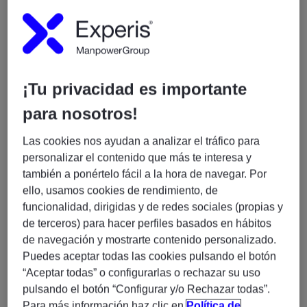
(100% Remoto) (H/M/X)
🚀
¿Te apasiona aplicar la IA a problemas
complejos del mundo real?
¡Tu privacidad es importante
Buscamos un/a
AI Lead / AI Architect
para liderar la
construcción de soluciones innovadoras de
para nosotros!
Inteligencia Artificial aplicadas al diseño y modelado
3D, participando en iniciativas de alto impacto donde
Las cookies nos ayudan a analizar el tráfico para
la tecnología se convierte en una ventaja competitiva
personalizar el contenido que más te interesa y
para nuestros clientes.
también a ponértelo fácil a la hora de navegar. Por
ello, usamos cookies de rendimiento, de
¿Qué harás?
funcionalidad, dirigidas y de redes sociales (propias y
de terceros) para hacer perfiles basados en hábitos
Liderar el diseño de arquitecturas de IA para
de navegación y mostrarte contenido personalizado.
resolver retos reales relacionados con modelado
Puedes aceptar todas las cookies pulsando el botón
y diseño 3D.
“Aceptar todas” o configurarlas o rechazar su uso
Definir estrategias técnicas y acompañar a los
pulsando el botón “Configurar y/o Rechazar todas”.
equipos en su ejecución.
Para más información haz clic en
Política de