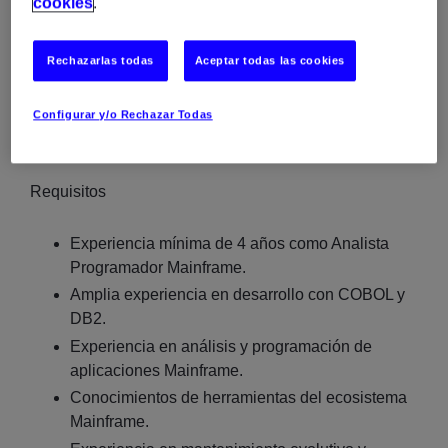
cookies
.
Management Services).
Interlocución con cliente para la toma de
Rechazarlas todas
Aceptar todas las cookies
requisitos y seguimiento de desarrollos (según
nivel de experiencia).
Configurar y/o Rechazar Todas
Requisitos
Experiencia mínima de 4 años como Analista
Programador Mainframe.
Amplia experiencia en desarrollo con COBOL y
DB2.
Experiencia en análisis y programación de
aplicaciones Mainframe.
Conocimientos de herramientas del ecosistema
Mainframe.