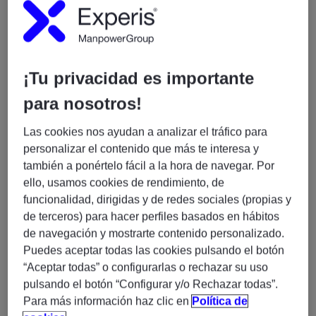
Funciones:
¡Tu privacidad es importante
Análisis funcional y técnico de aplicaciones en
entorno Mainframe.
para nosotros!
Desarrollo, mantenimiento correctivo y evolutivo
de aplicaciones en COBOL-DB2.
Las cookies nos ayudan a analizar el tráfico para
personalizar el contenido que más te interesa y
Análisis, diseño y programación de nuevos
también a ponértelo fácil a la hora de navegar. Por
desarrollos.
ello, usamos cookies de rendimiento, de
Resolución de incidencias y soporte sobre
funcionalidad, dirigidas y de redes sociales (propias y
aplicaciones en producción.
de terceros) para hacer perfiles basados en hábitos
Realización de pruebas unitarias y apoyo en
de navegación y mostrarte contenido personalizado.
pruebas integradas.
Puedes aceptar todas las cookies pulsando el botón
Elaboración y actualización de documentación
“Aceptar todas” o configurarlas o rechazar su uso
técnica.
pulsando el botón “Configurar y/o Rechazar todas”.
Colaboración con equipos multidisciplinares
Para más información haz clic en
Política de
dentro de un servicio AMS (Application