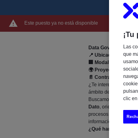
Este puesto ya no está disponible
¡Tu 
Las co
Data Governance Spec
que má
📍
Ubicación: Málaga
usamos
🏢
Modalidad híbrida 
social
🌍
Proyecto internaci
navega
📄
Contrato indefinid
cookie
¿Te interesa participar
pulsan
ámbito de
Data & AI
?
clic e
Buscamos un/a profesi
Dato
, orientado/a a la
procesos relacionados c
Recha
información corporativ
¿Qué harás?