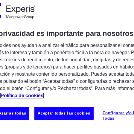
Encuentra tu próxima oportunidad IT
privacidad es importante para nosotros
okies nos ayudan a analizar el tráfico para personalizar el cont
ialist / Data Engineer
s te interesa y también a ponértelo fácil a la hora de navegar. P
 cookies de rendimiento, de funcionalidad, dirigidas y de rede
(2-3 días presenciales por semana)
es (propias y de terceros) para hacer perfiles basados en hábito
onal dentro del área de Data & AI
ción y mostrarte contenido personalizado. Puedes aceptar toda
o
s pulsando el botón “Aceptar todas” o configurarlas o rechazar 
 en un proyecto internacional dentro del
do el botón “Configurar y/o Rechazar todas”. Para más informa
n
Política de cookies
.
onal con experiencia en
Gobierno del
UBICAC
 definición, implantación y mejora de
on la calidad, trazabilidad y gestión de la
POZUELO
Configurar y/o
zarlas todas
Aceptar todas las cookies
a.
Todas