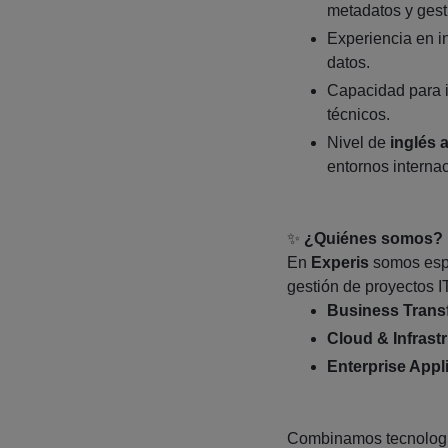
metadatos y gest
Experiencia en i
datos.
Capacidad para i
técnicos.
Nivel de
inglés a
entornos interna
✨
¿Quiénes somos?
En
Experis
somos espe
gestión de proyectos IT
Business Trans
Cloud & Infrast
Enterprise Appl
Combinamos tecnología