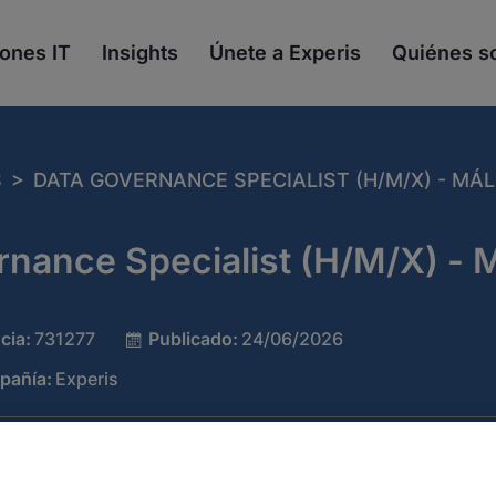
ones IT
Insights
Únete a Experis
Quiénes 
>
S
DATA GOVERNANCE SPECIALIST (H/M/X) - MÁ
rnance Specialist (H/M/X) - 
cia:
731277
Publicado:
24/06/2026
pañía:
Experis