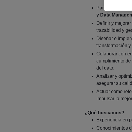
Participar en ini
y Data Manage
Definir y mejorar
trazabilidad y ge
Diseñar e implem
transformación y
Colaborar con equ
cumplimiento de 
del dato.
Analizar y optimi
asegurar su calid
Actuar como refe
impulsar la mejo
¿Qué buscamos?
Experiencia en 
Conocimientos de 