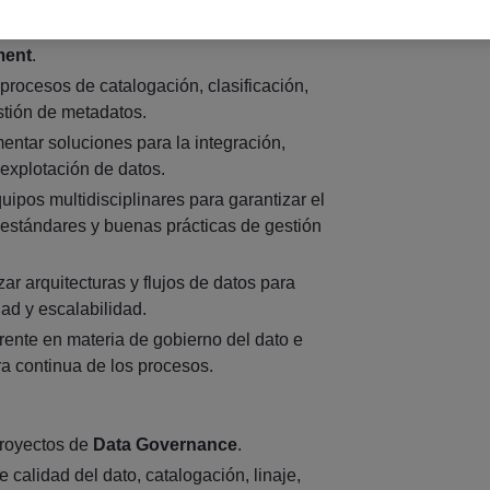
ciativas de
Data Governance, Data Quality
ment
.
 procesos de catalogación, clasificación,
stión de metadatos.
entar soluciones para la integración,
 explotación de datos.
ipos multidisciplinares para garantizar el
estándares y buenas prácticas de gestión
zar arquitecturas y flujos de datos para
ad y escalabilidad.
rente en materia de gobierno del dato e
ra continua de los procesos.
proyectos de
Data Governance
.
calidad del dato, catalogación, linaje,