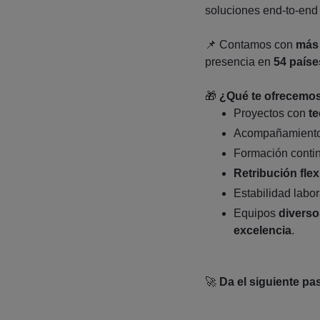
soluciones end‑to‑end a
📌
Contamos con
más 
presencia en
54 paíse
🎁
¿Qué te ofrecemo
Proyectos con
t
Acompañamient
Formación continu
Retribución flex
Estabilidad labor
Equipos
diverso
excelencia
.
🚀
Da el siguiente pa