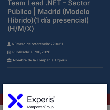
Team Lead .NET – Sector
Público | Madrid (Modelo
Híbrido)(1 día presencial)
(H/M/X)
Número de referencia:
729651
Publicado:
18/06/2026
Nombre de la compañía:
Experis
Este puesto ya no está disponible