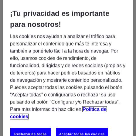
🚀 Team Lead .NET – Sector Público | Madrid
¡Tu privacidad es importante
(Modelo Híbrido)
para nosotros!
¿Buscas un nuevo reto profesional en el que puedas
combinar liderazgo, gestión de equipos y
Las cookies nos ayudan a analizar el tráfico para
conocimiento técnico en tecnologías Microsoft?
personalizar el contenido que más te interesa y
también a ponértelo fácil a la hora de navegar. Por
ello, usamos cookies de rendimiento, de
Te incorporarás a un
proyecto estratégico y estable
funcionalidad, dirigidas y de redes sociales (propias y
dentro del Sector Público
, con una visión a largo
de terceros) para hacer perfiles basados en hábitos
plazo y un alto impacto en el negocio. Tendrás la
de navegación y mostrarte contenido personalizado.
oportunidad de liderar un equipo consolidado y
Puedes aceptar todas las cookies pulsando el botón
participar en la evolución de una aplicación crítica que
“Aceptar todas” o configurarlas o rechazar su uso
requiere una gestión eficiente de diferentes versiones
pulsando el botón “Configurar y/o Rechazar todas”.
desplegadas simultáneamente en producción.
Para más información haz clic en
Política de
cookies
.
¿Cuál será tu misión?
Liderar y coordinar un equipo de
Rechazarlas todas
Aceptar todas las cookies
aproximadamente 15 profesionales.