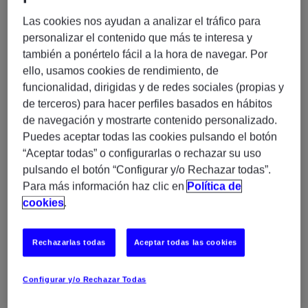
Horario: L-J  8:00 / 18:00 HS – V  8:00 / 14:30 HS
Las cookies nos ayudan a analizar el tráfico para
personalizar el contenido que más te interesa y
💼
Tipo proyecto:
Integración Plataformas
también a ponértelo fácil a la hora de navegar. Por
ello, usamos cookies de rendimiento, de
🧩 Skills Técnicos:
funcionalidad, dirigidas y de redes sociales (propias y
de terceros) para hacer perfiles basados en hábitos
Mid/Senior data engineer +5 years
de navegación y mostrarte contenido personalizado.
Puedes aceptar todas las cookies pulsando el botón
Experience with large datasets (terabytes per
“Aceptar todas” o configurarlas o rechazar su uso
day)
pulsando el botón “Configurar y/o Rechazar todas”.
GCP, Clickhouse and Linux experience
Para más información haz clic en
Política de
BigQuery and Dataform experience
cookies
.
Data modelling, like kimbal
Python (+pySpark), SQL
Rechazarlas todas
Aceptar todas las cookies
Reagg validation and deployment
Data pipelining from Lakehouse to SingleStore
Configurar y/o Rechazar Todas
(ex. awards data)
Transformations and Pipelines using Iceberg,