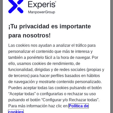
departamento de proyectos de consultoría, una
persona con experiencia como
Consultor funcional
SAP SD/MM (H/M/X). Presencial Barcelona.
Descripción perfil requerido:
¡Tu privacidad es importante
Consultor funcional SAP especializado en los
para nosotros!
módulos SD (Sales & Distribution) y MM (Materials
Management), responsable del análisis, diseño,
Las cookies nos ayudan a analizar el tráfico para
implantación y soporte de procesos de ventas,
personalizar el contenido que más te interesa y
compras y logística, garantizando la correcta
también a ponértelo fácil a la hora de navegar. Por
integración con el resto del ecosistema SAP y las
ello, usamos cookies de rendimiento, de
necesidades del negocio industrial.
funcionalidad, dirigidas y de redes sociales (propias y
de terceros) para hacer perfiles basados en hábitos
Requisitos imprescindibles
de navegación y mostrarte contenido personalizado.
Análisis de procesos de ventas, facturación, compras y
Puedes aceptar todas las cookies pulsando el botón
aprovisionamiento, proponiendo soluciones estándar
“Aceptar todas” o configurarlas o rechazar su uso
SAP.
pulsando el botón “Configurar y/o Rechazar todas”.
Parametrización y soporte funcional de los módulos
Para más información haz clic en
Política de
SAP SD y SAP MM.
cookies
.