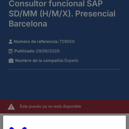
Consultor funcional SAP
SD/MM (H/M/X). Presencial
Barcelona
Número de referencia:
729050
Publicado:
29/06/2026
Nombre de la compañía:
Experis
Este puesto ya no está disponible
En Experis, buscamos incorporar a nuestro