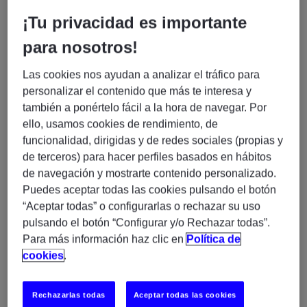
profesionales y gestión de proyectos IT asociados a
nuestras 3 prácticas: Business Transformation, Cloud &
¡Tu privacidad es importante
Infrastructure y Enterprise Applications. En la actualidad
para nosotros!
combinamos nuestras soluciones tecnológicas con las
habilidades más demandadas del mercado. Además,
Las cookies nos ayudan a analizar el tráfico para
proporcionamos formación especializada asociada a las
personalizar el contenido que más te interesa y
líneas de servicio antes mencionadas. Contamos con una
también a ponértelo fácil a la hora de navegar. Por
plantilla de más de 1.800 profesionales especializados en IT
ello, usamos cookies de rendimiento, de
en España y presencia internacional en 54 países.
funcionalidad, dirigidas y de redes sociales (propias y
de terceros) para hacer perfiles basados en hábitos
¿Qué buscamos?
de navegación y mostrarte contenido personalizado.
Puedes aceptar todas las cookies pulsando el botón
Gestor/a de Accesos (IAM) –
En Experis buscamos un/a
“Aceptar todas” o configurarlas o rechazar su uso
100% Remoto (H/M/X)
pulsando el botón “Configurar y/o Rechazar todas”.
Para más información haz clic en
Política de
Perfil que necesitamos:
cookies
.
Mínimo 2 años de experiencia
en gestión de
Rechazarlas todas
Aceptar todas las cookies