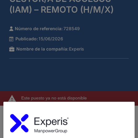
(IAM) – REMOTO (H/M/X)
Número de referencia:
728549
Publicado:
15/06/2026
Nombre de la compañía:
Experis
Este puesto ya no está disponible
¿Quiénes somos?
Experis, somos una compañía especializada en servicios