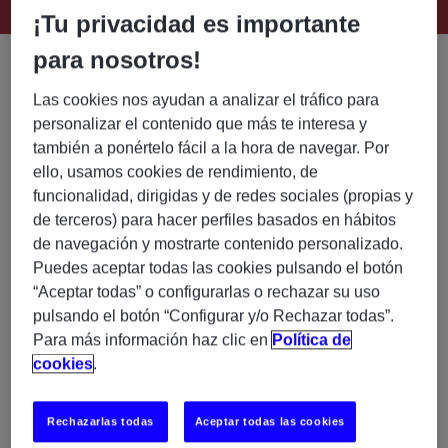
Este puesto ya no está disponible
¡Tu privacidad es importante
para nosotros!
🚀
Analista Funcional – Contabilidad Operativa
(Mercados de Capitales)
Las cookies nos ayudan a analizar el tráfico para
personalizar el contenido que más te interesa y
Buscamos un/a
Analista Funcional especializado/a
también a ponértelo fácil a la hora de navegar. Por
en contabilidad operativa de mercados de
ello, usamos cookies de rendimiento, de
capitales
para incorporarse a un equipo de proyectos
funcionalidad, dirigidas y de redes sociales (propias y
en entorno bancario.
de terceros) para hacer perfiles basados en hábitos
de navegación y mostrarte contenido personalizado.
Puedes aceptar todas las cookies pulsando el botón
💼
¿Qué harás?
“Aceptar todas” o configurarlas o rechazar su uso
Definición y revisión de
planes contables
pulsando el botón “Configurar y/o Rechazar todas”.
asociados a operativa de mercados
Para más información haz clic en
Política de
Análisis de eventos contables generados en
cookies
.
herramientas de tesorería/mercado (
Calypso,
Murex, etc.
)
Rechazarlas todas
Aceptar todas las cookies
Parametrización y ajuste del
plan contable
en