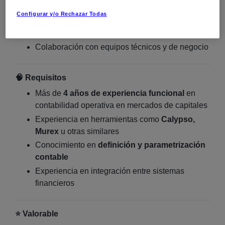
sistemas intermedios
Configurar y/o Rechazar Todas
Participación en proyectos de evolución
funcional
Colaboración con equipos técnicos y de negocio
🧠
Requisitos
Más de
4 años de experiencia funcional
en
contabilidad operativa en mercados de capitales
Experiencia en herramientas como
Calypso,
Murex
u otras similares
Conocimiento en
definición y parametrización
contable
Experiencia en integración entre sistemas
financieros
⭐
Valorable