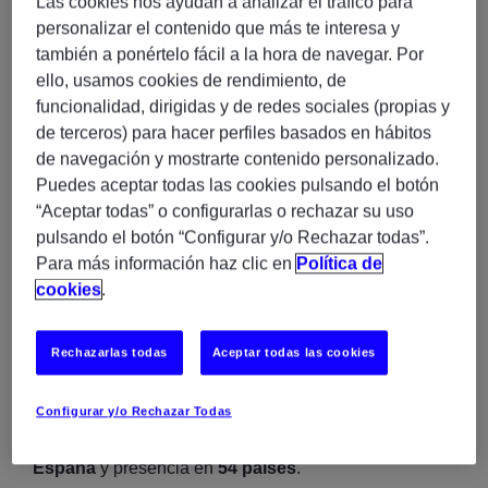
Las cookies nos ayudan a analizar el tráfico para
negocio.
personalizar el contenido que más te interesa y
también a ponértelo fácil a la hora de navegar. Por
✨
¿Quiénes somos?
ello, usamos cookies de rendimiento, de
En
Experis
somos especialistas en servicios
funcionalidad, dirigidas y de redes sociales (propias y
profesionales y gestión de proyectos IT orientados a
de terceros) para hacer perfiles basados en hábitos
tres áreas clave:
de navegación y mostrarte contenido personalizado.
Puedes aceptar todas las cookies pulsando el botón
Business Transformation
“Aceptar todas” o configurarlas o rechazar su uso
Cloud & Infrastructure
pulsando el botón “Configurar y/o Rechazar todas”.
Enterprise Applications
Para más información haz clic en
Política de
cookies
.
Combinamos tecnología, talento y formación para
Rechazarlas todas
Aceptar todas las cookies
ofrecer soluciones end‑to‑end a clientes de todo el
país.
Configurar y/o Rechazar Todas
📌
Contamos con
más de 1.800 profesionales IT en
España
y presencia en
54 países
.