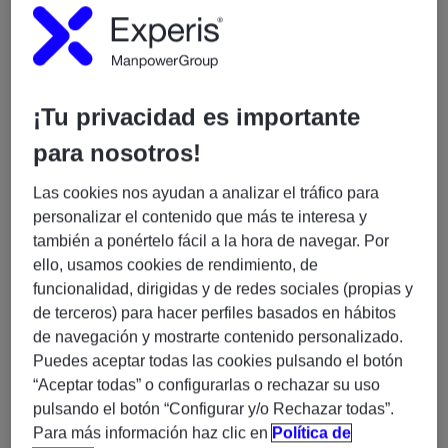
¿Qué perfiles buscamos?
Buscamos profesionales con experiencia en alguno de los
siguientes ámbitos:
¡Tu privacidad es importante
SAP Finance
para nosotros!
SAP FI/CO
SAP S/4HANA Finance
Las cookies nos ayudan a analizar el tráfico para
personalizar el contenido que más te interesa y
SAP Logística
también a ponértelo fácil a la hora de navegar. Por
SAP MM
ello, usamos cookies de rendimiento, de
SAP SD
funcionalidad, dirigidas y de redes sociales (propias y
de terceros) para hacer perfiles basados en hábitos
SAP Supply Chain
de navegación y mostrarte contenido personalizado.
Puedes aceptar todas las cookies pulsando el botón
SAP EWM
“Aceptar todas” o configurarlas o rechazar su uso
SAP PP
pulsando el botón “Configurar y/o Rechazar todas”.
SAP PM
Para más información haz clic en
Política de