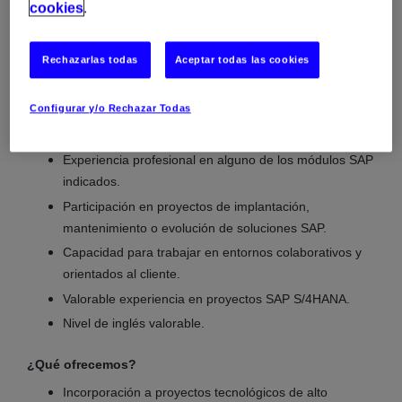
cookies
.
SAP Cloud
SAP Ariba
Rechazarlas todas
Aceptar todas las cookies
SAP SuccessFactors
SAP BTP
Configurar y/o Rechazar Todas
Requisitos
Experiencia profesional en alguno de los módulos SAP
indicados.
Participación en proyectos de implantación,
mantenimiento o evolución de soluciones SAP.
Capacidad para trabajar en entornos colaborativos y
orientados al cliente.
Valorable experiencia en proyectos SAP S/4HANA.
Nivel de inglés valorable.
¿Qué ofrecemos?
Incorporación a proyectos tecnológicos de alto