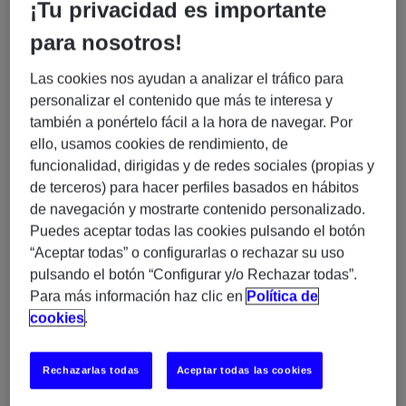
¡Tu privacidad es importante
La persona seleccionada participará en tareas de
para nosotros!
monitorización continua, gestión de incidencias y
Las cookies nos ayudan a analizar el tráfico para
soporte operativo
, trabajando en turnos rotativos
personalizar el contenido que más te interesa y
dentro de un servicio 24x7.
también a ponértelo fácil a la hora de navegar. Por
ello, usamos cookies de rendimiento, de
🎯
Funciones principales
funcionalidad, dirigidas y de redes sociales (propias y
de terceros) para hacer perfiles basados en hábitos
Monitorización 24x7 de sistemas mediante
de navegación y mostrarte contenido personalizado.
consolas de servicio (entornos
mainframe y
Puedes aceptar todas las cookies pulsando el botón
open
)
“Aceptar todas” o configurarlas o rechazar su uso
Gestión y resolución de incidencias siguiendo
pulsando el botón “Configurar y/o Rechazar todas”.
procedimientos establecidos
Para más información haz clic en
Política de
Escalado de incidencias cuando sea necesario
cookies
.
Ejecución de tareas operativas y seguimiento de
alertas
Rechazarlas todas
Aceptar todas las cookies
Garantizar la continuidad del servicio y correcta
operación de los sistemas