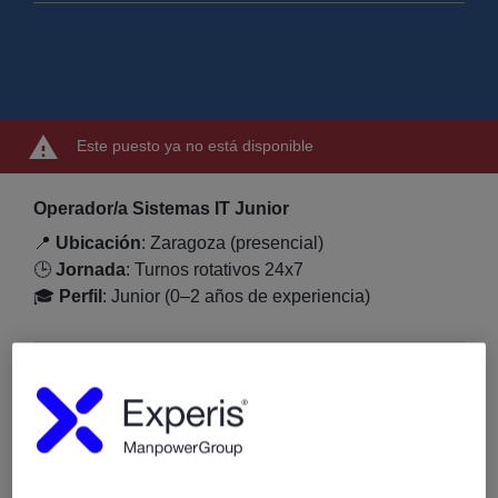
Este puesto ya no está disponible
Operador/a Sistemas IT Junior
📍
Ubicación
: Zaragoza (presencial)
🕒
Jornada
: Turnos rotativos 24x7
🎓
Perfil
: Junior (0–2 años de experiencia)
🚀
Descripción del puesto
Buscamos un/a
Operador/a de Sistemas IT
para
incorporarse a un equipo de soporte técnico en un
entorno crítico que combina tecnologías
mainframe y
sistemas open
.