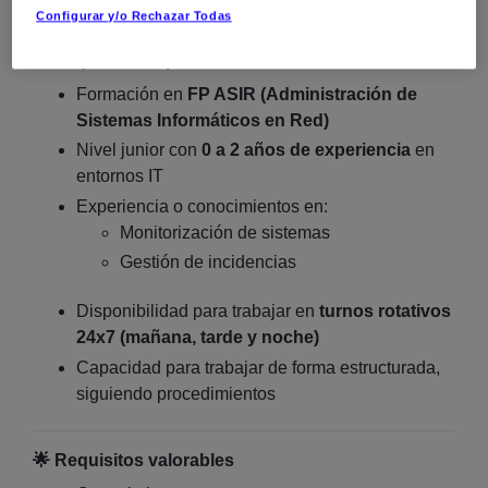
Configurar y/o Rechazar Todas
✅
Requisitos imprescindibles
Formación en
FP ASIR (Administración de
Sistemas Informáticos en Red)
Nivel junior con
0 a 2 años de experiencia
en
entornos IT
Experiencia o conocimientos en:
Monitorización de sistemas
Gestión de incidencias
Disponibilidad para trabajar en
turnos rotativos
24x7 (mañana, tarde y noche)
Capacidad para trabajar de forma estructurada,
siguiendo procedimientos
🌟
Requisitos valorables