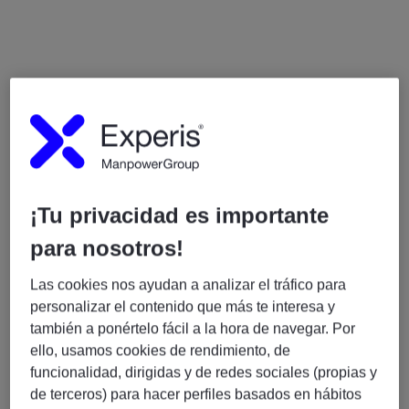
Funciones
Definir y desarrollar requisitos de sistemas de
baterías de alto voltaje, con especial énfasis en
seguridad funcional y cumplimiento de
¡Tu privacidad es importante
estándares internacionales de seguridad.
para nosotros!
Liderar el desarrollo de arquitecturas de
sistemas de alto y bajo voltaje, asegurando que
Las cookies nos ayudan a analizar el tráfico para
todos los elementos críticos de seguridad estén
personalizar el contenido que más te interesa y
cubiertos a nivel de sistema y componente.
también a ponértelo fácil a la hora de navegar. Por
Integrar consideraciones de seguridad en todo el
ello, usamos cookies de rendimiento, de
proceso de diseño, incluyendo seguridad
funcionalidad, dirigidas y de redes sociales (propias y
funcional, análisis de peligros, análisis de modos
de terceros) para hacer perfiles basados en hábitos
de fallo y efectos (FMEA) y análisis de árbol de