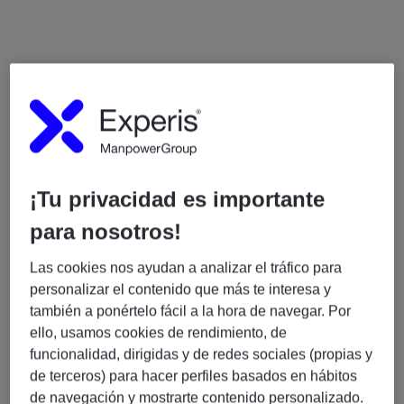
Funciones
Ayudar a recopilar y documentar requisitos a
nivel de sistema.
¡Tu privacidad es importante
Participar en la revisión y trazabilidad de
para nosotros!
especificaciones técnicas.
Utilizar herramientas de gestión de requisitos
Las cookies nos ayudan a analizar el tráfico para
para asegurar claridad y estructura.
personalizar el contenido que más te interesa y
Apoyar la alineación entre requisitos del cliente y
también a ponértelo fácil a la hora de navegar. Por
los internos.
ello, usamos cookies de rendimiento, de
Apoyar el diseño de arquitectura de sistemas de
funcionalidad, dirigidas y de redes sociales (propias y
baterías (selección de celdas/módulos,
de terceros) para hacer perfiles basados en hábitos
refrigeración, integración del BMS).
de navegación y mostrarte contenido personalizado.