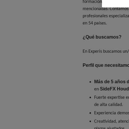
formación especializada 
mencionadas. Contamos c
profesionales especializ
en 54 países.
¿Qué buscamos?
En Experis buscamos un
Perfil que necesitam
Más de 5 años d
SideFX Houd
en
Fuerte expertise 
de alta calidad.
Experiencia demost
Creatividad, atenc
plazos ajustados.