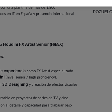
asociada a las líneas de servicio antes
UBICAC
on una plantilla de más de 1.800
POZUELO
ados en IT en España y presencia internacional
Houdini FX Artist Senior (H/M/X)
/a
os:
e experiencia
como FX Artist especializado
ini
(nivel senior / high proficiency).
3D Designing
en
y creación de efectos visuales
rable en proyectos de series de TV y cine.
ión al detalle y capacidad para trabajar bajo