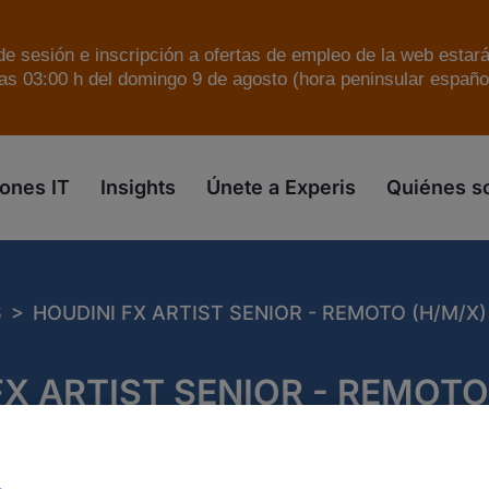
e sesión e inscripción a ofertas de empleo de la web estar
as 03:00 h del domingo 9 de agosto (hora peninsular español
skip to the main content
ones IT
Insights
Únete a Experis
Quiénes 
>
S
HOUDINI FX ARTIST SENIOR - REMOTO (H/M/X)
FX ARTIST SENIOR - REMOTO
cia:
724529
Publicado:
02/06/2026