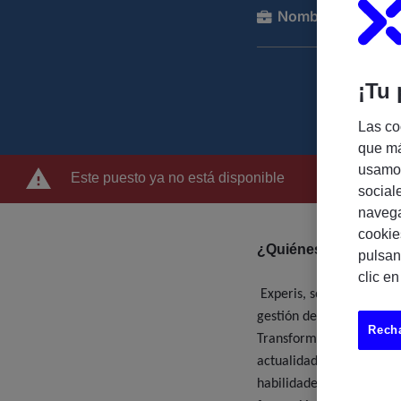
Nombre de la com
¡Tu 
Las co
que má
usamos
Este puesto ya no está disponible
social
navega
cookie
¿Quiénes somos?
pulsan
clic e
Experis, somos una compa
gestión de proyectos IT 
Recha
Transformation, Cloud & 
actualidad combinamos n
habilidades más demand