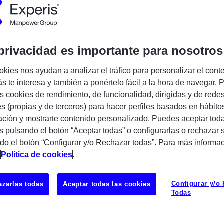
pañía:
Experis
privacidad es importante para nosotros
Encuentra tu próxima oportunidad IT
okies nos ayudan a analizar el tráfico para personalizar el cont
s te interesa y también a ponértelo fácil a la hora de navegar. P
 cookies de rendimiento, de funcionalidad, dirigidas y de rede
es (propias y de terceros) para hacer perfiles basados en hábito
ción y mostrarte contenido personalizado. Puedes aceptar toda
s pulsando el botón “Aceptar todas” o configurarlas o rechazar 
do el botón “Configurar y/o Rechazar todas”. Para más informa
n
Política de cookies
.
ñía especializada en servicios profesionales y
asociados a nuestras 3 prácticas: Business
Configurar y/o
zarlas todas
Aceptar todas las cookies
Infrastructure y Enterprise Applications. En la
Todas
uestras soluciones tecnológicas con las
adas del mercado. Además, proporcionamos