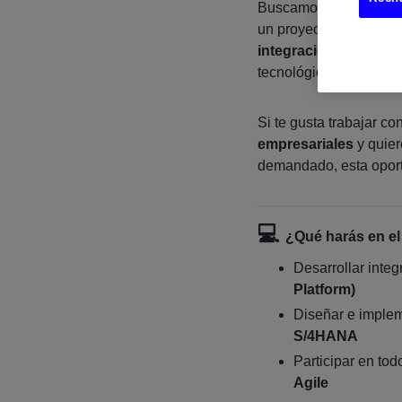
Buscamos un/a
MuleS
un proyecto estable y 
integraciones críti
tecnológico sólido y ex
Si te gusta trabajar co
empresariales
y quier
demandado, esta oportu
💻
¿Qué harás en el
Desarrollar inte
Platform)
Diseñar e imple
S/4HANA
Participar en tod
Agile