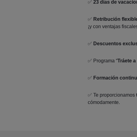
✅
23 días de vacaci
✅
Retribución flexibl
¡y con ventajas fiscale
✅
Descuentos exclu
✅ Programa “
Tráete a
✅
Formación contin
✅ Te proporcionamos
cómodamente.