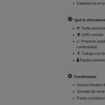
Experiencia en p
🎯
Qué te ofrecemo
💸 Tarifa atractiv
🌍 100% remoto
📈 Proyecto estab
continuidad)
🔝 Trabajo con 
🖥️ Equipo propor
⚙️
Condiciones
Horario flexible 
Jornada de vera
Pases a producc