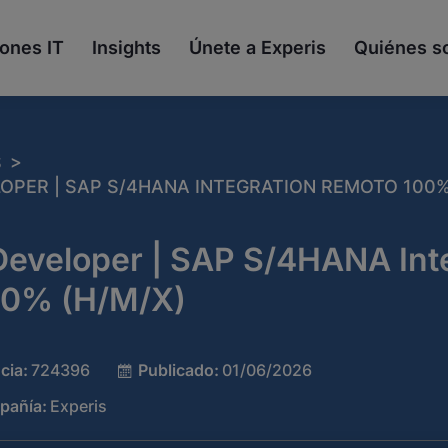
ones IT
Insights
Únete a Experis
Quiénes 
>
S
PER | SAP S/4HANA INTEGRATION REMOTO 100%
Developer | SAP S/4HANA Int
00% (H/M/X)
cia:
724396
Publicado:
01/06/2026
pañía:
Experis