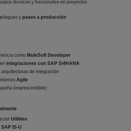
uipos técnicos y funcionales en proyectos
spliegues y
pases a producción
riencia como
MuleSoft Developer
 en
integraciones con SAP S/4HANA
arquitecturas de integración
entornos
Agile
spaña (imprescindible)
almente
ector
Utilities
e
SAP IS-U