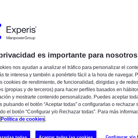
Encuentra tu próxima oportunidad IT
privacidad es importante para nosotros
okies nos ayudan a analizar el tráfico para personalizar el cont
s te interesa y también a ponértelo fácil a la hora de navegar. P
 cookies de rendimiento, de funcionalidad, dirigidas y de rede
| SAP S/4HANA Integration
es (propias y de terceros) para hacer perfiles basados en hábito
ción y mostrarte contenido personalizado. Puedes aceptar toda
a) | 🗓 Incorporación inmediata | 📅
s pulsando el botón “Aceptar todas” o configurarlas o rechazar 
mbre 2026
do el botón “Configurar y/o Rechazar todas”. Para más informa
n
Política de cookies
.
UBICAC
 en integraciones de alto nivel con SAP?
L'Hospital
Configurar y/o
zarlas todas
Aceptar todas las cookies