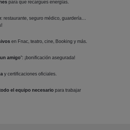
ones
para que recargues energías.
e
: restaurante, seguro médico, guardería…
s!
sivos
en Fnac, teatro, cine, Booking y más.
 un amigo
”: ¡bonificación asegurada!
ua
y certificaciones oficiales.
todo el equipo necesario
para trabajar