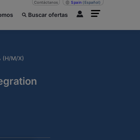
Contáctanos
Spain
(Español)
somos
Buscar ofertas
 (H/M/X)
egration