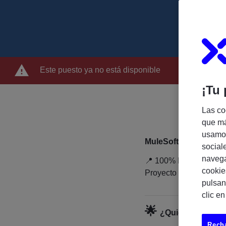
Este puesto ya no está disponible
¡Tu 
Las co
que má
usamos
MuleSoft Developer 
social
navega
📍 100% Remoto (Españ
cookie
Proyecto hasta novie
pulsan
clic e
🌟
¿Quieres trabajar
Recha