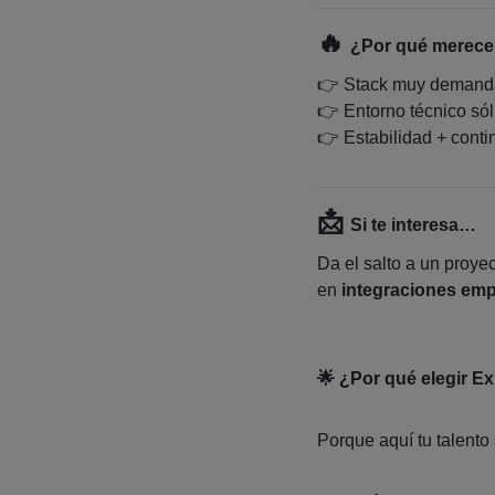
🔥
¿Por qué merece 
👉 Stack muy deman
👉 Entorno técnico sól
👉 Estabilidad + conti
📩
Si te interesa…
Da el salto a un proye
en
integraciones emp
🌟 ¿Por qué elegir E
Porque aquí tu talento 