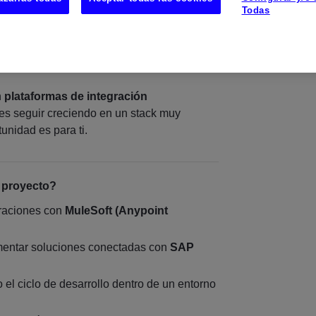
oft Developer
que quiera formar parte de
Todas
de largo recorrido, trabajando en
cas con SAP S/4HANA
dentro de un entorno
igente.
n
plataformas de integración
es seguir creciendo en un stack muy
nidad es para ti.
 proyecto?
graciones con
MuleSoft (Anypoint
mentar soluciones conectadas con
SAP
o el ciclo de desarrollo dentro de un entorno