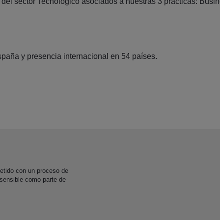
el sector Tecnológico asociados a nuestras 3 prácticas: Busines
paña y presencia internacional en 54 países.
etido con un proceso de
 sensible como parte de