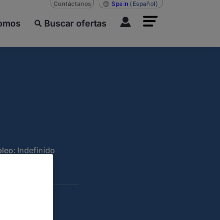
Contáctanos
Spain
(Español)
somos
Buscar ofertas
leo:
Indefinido