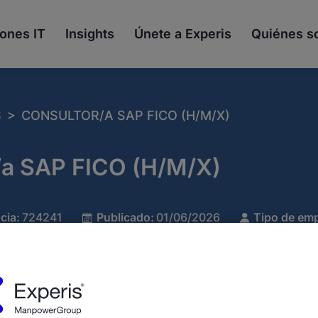
ones IT
Insights
Únete a Experis
Quiénes 
>
S
CONSULTOR/A SAP FICO (H/M/X)
/a SAP FICO (H/M/X)
cia:
724241
Publicado:
01/06/2026
Tipo de emp
pañía:
Experis