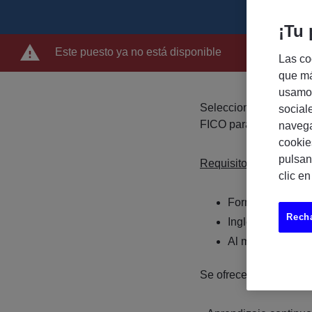
¡Tu 
Este puesto ya no está disponible
Las co
que má
usamos
Seleccionamos consul
social
FICO para incorporación
navega
cookie
pulsan
Requisitos:
clic e
Formación: Ingeni
Recha
Inglés: B2 mínim
Al menos 5 años 
Se ofrece: