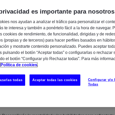
Encuentra tu próxima oportunidad IT
privacidad es importante para nosotros
okies nos ayudan a analizar el tráfico para personalizar el cont
s te interesa y también a ponértelo fácil a la hora de navegar. P
 cookies de rendimiento, de funcionalidad, dirigidas y de rede
tores SAP
es (propias y de terceros) para hacer perfiles basados en hábito
 directa en plantilla de cliente.
ción y mostrarte contenido personalizado. Puedes aceptar toda
s pulsando el botón “Aceptar todas” o configurarlas o rechazar 
do el botón “Configurar y/o Rechazar todas”. Para más informa
n
Política de cookies
.
ería o similar o FPII.
Configurar y/o
zarlas todas
Aceptar todas las cookies
o
Todas
UBICAC
de experiencia como consultor/a de SAP.
Madrid