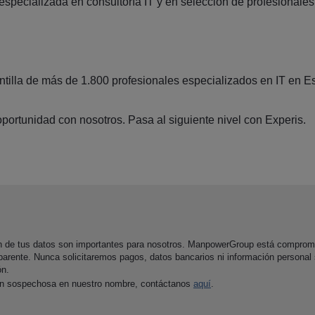
ecializada en consultoría IT y en selección de profesionales d
illa de más de 1.800 profesionales especializados en IT en Es
portunidad con nosotros. Pasa al siguiente nivel con Experis.
ón de tus datos son importantes para nosotros. ManpowerGroup está comprom
parente. Nunca solicitaremos pagos, datos bancarios ni información personal
ón.
ón sospechosa en nuestro nombre, contáctanos
aquí
.