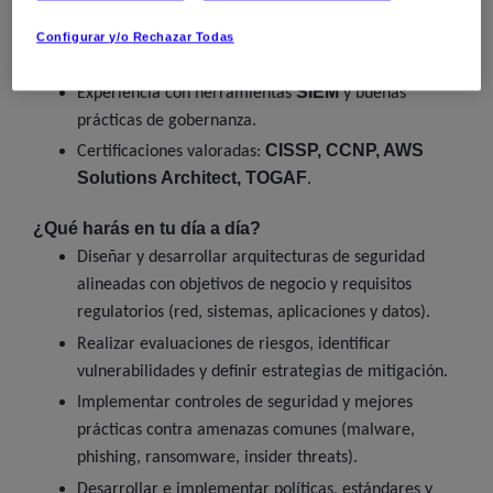
Experiencia en security assessments, penetration
testing, vulnerability assessments y desarrollo de
Configurar y/o Rechazar Todas
planes de incident response.
SIEM
Experiencia con herramientas
y buenas
prácticas de gobernanza.
CISSP, CCNP, AWS
Certificaciones valoradas:
Solutions Architect, TOGAF
.
¿Qué harás en tu día a día?
Diseñar y desarrollar arquitecturas de seguridad
alineadas con objetivos de negocio y requisitos
regulatorios (red, sistemas, aplicaciones y datos).
Realizar evaluaciones de riesgos, identificar
vulnerabilidades y definir estrategias de mitigación.
Implementar controles de seguridad y mejores
prácticas contra amenazas comunes (malware,
phishing, ransomware, insider threats).
Desarrollar e implementar políticas, estándares y