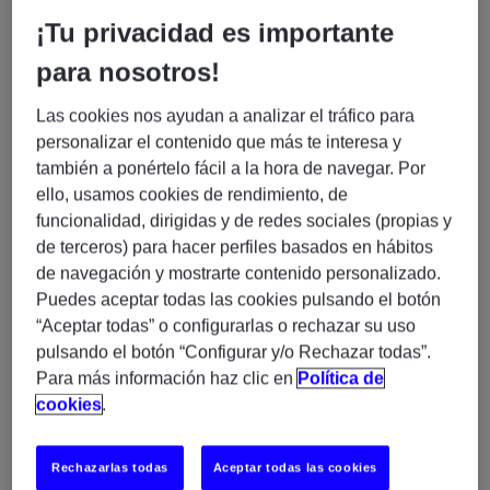
¿Qué buscamos?
¡Tu privacidad es importante
para nosotros!
Cyber Architect – 100%
En Experis buscamos un/a
Remoto (H/M/X)
Las cookies nos ayudan a analizar el tráfico para
personalizar el contenido que más te interesa y
Perfil que necesitamos:
también a ponértelo fácil a la hora de navegar. Por
ello, usamos cookies de rendimiento, de
Mínimo 3 años de experiencia
en arquitectura
funcionalidad, dirigidas y de redes sociales (propias y
de ciberseguridad.
de terceros) para hacer perfiles basados en hábitos
Conocimientos profundos de principios de
de navegación y mostrarte contenido personalizado.
ciberseguridad, threat modelling, risk assessment y
Puedes aceptar todas las cookies pulsando el botón
security controls.
“Aceptar todas” o configurarlas o rechazar su uso
network security
pulsando el botón “Configurar y/o Rechazar todas”.
Experiencia sólida en
(firewalls,
Para más información haz clic en
Política de
IDS/IPS, VPNs, secure network design).
cookies
.
application security
Conocimientos de
, secure
AWS, Azure
coding y cloud security (
), incluyendo
IAM.
Rechazarlas todas
Aceptar todas las cookies