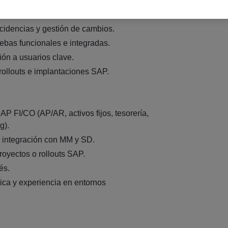
ones y participación en proyectos de mejora
cidencias y gestión de cambios.
ebas funcionales e integradas.
ión a usuarios clave.
 rollouts e implantaciones SAP.
AP FI/CO (AP/AR, activos fijos, tesorería,
g).
 integración con MM y SD.
royectos o rollouts SAP.
és.
ica y experiencia en entornos