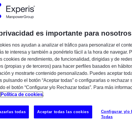
Encuentra tu próxima oportunidad IT
privacidad es importante para nosotros
okies nos ayudan a analizar el tráfico para personalizar el cont
nt – Finance & Controlling (FI/CO) |
s te interesa y también a ponértelo fácil a la hora de navegar. P
 cookies de rendimiento, de funcionalidad, dirigidas y de rede
es (propias y de terceros) para hacer perfiles basados en hábito
un
SAP Inhouse Consultant FI/CO
para
ción y mostrarte contenido personalizado. Puedes aceptar toda
adrid, participando en proyectos SAP y
s pulsando el botón “Aceptar todas” o configurarlas o rechazar 
ras plataformas ERP.
do el botón “Configurar y/o Rechazar todas”. Para más informa
n
Política de cookies
.
UBICAC
pales
MADRID
sos financieros y definición de requisitos
Configurar y/o
zarlas todas
Aceptar todas las cookies
Todas
soporte en SAP FI/CO.