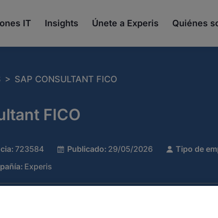
ones IT
Insights
Únete a Experis
Quiénes 
>
S
SAP CONSULTANT FICO
ltant FICO
cia:
723584
Publicado:
29/05/2026
Tipo de em
pañía:
Experis