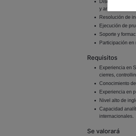
Diseño de soluci
y armonización.
Resolución de in
Ejecución de pru
Soporte y formac
Participación en
Requisitos
Experiencia en S
cierres, controllin
Conocimiento de
Experiencia en p
Nivel alto de ingl
Capacidad analít
internacionales.
Se valorará