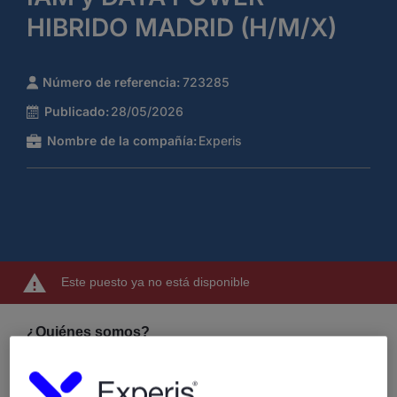
HIBRIDO MADRID (H/M/X)
Número de referencia:
723285
Publicado:
28/05/2026
Nombre de la compañía:
Experis
Este puesto ya no está disponible
¿Quiénes somos?
Experis, somos una compañía especializada en servicios