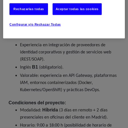
IAM
en soluciones
y gateways de seguridad.
Rechazarlas todas
Aceptar todas las cookies
IBM DataPower
Experiencia práctica con
.
Conocimientos sólidos en protocolos de
Configurar y/o Rechazar Todas
OAuth2, OpenID Connect, SAML,
autenticación:
JWT
.
Experiencia en integración de proveedores de
identidad corporativos y gestión de servicios web
(REST/SOAP).
B1
Inglés
(obligatorio).
Valorable: experiencia en API Gateway, plataformas
IAM, entornos containerizados (Docker,
Kubernetes/OpenShift) y prácticas DevOps.
Condiciones del proyecto:
Híbrida
Modalidad:
(3 días en remoto + 2 días
presenciales en oficinas del cliente en Madrid).
Horario: 9:00 a 18:00 h (posibilidad de horario de