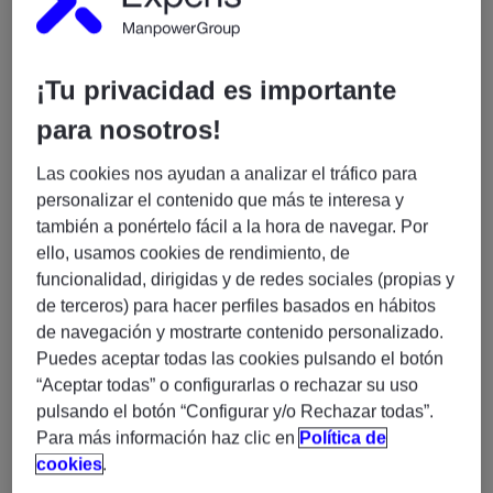
profesionales y gestión de proyectos IT asociados a
nuestras 3 prácticas: Business Transformation, Cloud &
Infrastructure y Enterprise Applications. En la actualidad
¡Tu privacidad es importante
combinamos nuestras soluciones tecnológicas con las
habilidades más demandadas del mercado. Además,
para nosotros!
proporcionamos formación especializada asociada a las
Las cookies nos ayudan a analizar el tráfico para
líneas de servicio antes mencionadas. Contamos con una
personalizar el contenido que más te interesa y
plantilla de más de 1.800 profesionales especializados en
también a ponértelo fácil a la hora de navegar. Por
IT en España y presencia internacional en 54 países.
ello, usamos cookies de rendimiento, de
funcionalidad, dirigidas y de redes sociales (propias y
¿Qué buscamos?
de terceros) para hacer perfiles basados en hábitos
de navegación y mostrarte contenido personalizado.
Ingeniero/a de Sistemas
En Experis buscamos un/a
Puedes aceptar todas las cookies pulsando el botón
IAM y DataPower – Híbrido Madrid (H/M/X)
“Aceptar todas” o configurarlas o rechazar su uso
pulsando el botón “Configurar y/o Rechazar todas”.
Perfil que necesitamos:
Para más información haz clic en
Política de
6 a 9 años de experiencia
en ingeniería de
cookies
.
sistemas o administración de middleware, con foco