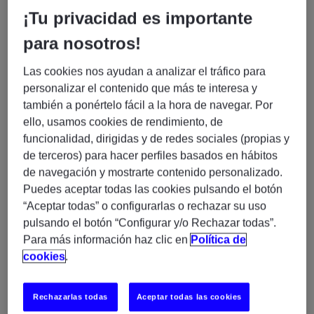
¿Qué buscamos?
¡Tu privacidad es importante
para nosotros!
Analista Entra ID – 100%
En Experis buscamos un/a
Remoto (H/M/X)
Las cookies nos ayudan a analizar el tráfico para
personalizar el contenido que más te interesa y
Perfil que necesitamos:
también a ponértelo fácil a la hora de navegar. Por
ello, usamos cookies de rendimiento, de
Titulación de Ciclo Formativo de Grado Superior (o
funcionalidad, dirigidas y de redes sociales (propias y
equivalente).
de terceros) para hacer perfiles basados en hábitos
administración de
Experiencia demostrable en
de navegación y mostrarte contenido personalizado.
Microsoft Entra ID
AWS
(Azure Active Directory) y
Puedes aceptar todas las cookies pulsando el botón
IAM
“Aceptar todas” o configurarlas o rechazar su uso
.
pulsando el botón “Configurar y/o Rechazar todas”.
Conocimiento de entornos híbridos y sincronización
Para más información haz clic en
Política de
de Active Directory con Entra ID.
cookies
.
políticas de acceso condicional
Dominio de
,
MFA, SSO, Privileged Identity Management (PIM) y
Rechazarlas todas
Aceptar todas las cookies
Microsoft Defender for Identity.