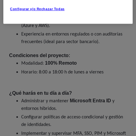
PowerShell
Familiaridad con
, CLI de AWS y
Configurar y/o Rechazar Todas
Terraform.
Conocimientos básicos de infraestructura cloud
(Azure y AWS).
Experiencia en entornos regulados o con auditorías
frecuentes (ideal para sector bancario).
Condiciones del proyecto:
100% Remoto
Modalidad:
Horario: 8:00 a 18:00 h de lunes a viernes
¿Qué harás en tu día a día?
Microsoft Entra ID
Administrar y mantener
y
entornos híbridos.
Configurar políticas de acceso condicional y gestión
de identidades.
Implementar y supervisar MFA, SSO, PIM y Microsoft