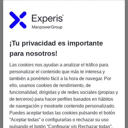
middleware y servidores web, colaborando
estrechamente con equipos de infraestructura,
seguridad y desarrollo.
Importante: Se requiere nivel alto de inglés (C1) con
capacidad conversacional.
¡Tu privacidad es importante
Funciones y Responsabilidades
Operación y Administración Middleware
para nosotros!
Gestión y operación de servidores:
Las cookies nos ayudan a analizar el tráfico para
personalizar el contenido que más te interesa y
Apache HTTP Server
también a ponértelo fácil a la hora de navegar. Por
Apache Tomcat
ello, usamos cookies de rendimiento, de
IBM WebSphere ND y Liberty
funcionalidad, dirigidas y de redes sociales (propias y
Microsoft IIS
de terceros) para hacer perfiles basados en hábitos
de navegación y mostrarte contenido personalizado.
Puedes aceptar todas las cookies pulsando el botón
Administración de entornos híbridos (on-premise +
“Aceptar todas” o configurarlas o rechazar su uso
cloud) garantizando alta disponibilidad y estabilidad.
pulsando el botón “Configurar y/o Rechazar todas”.