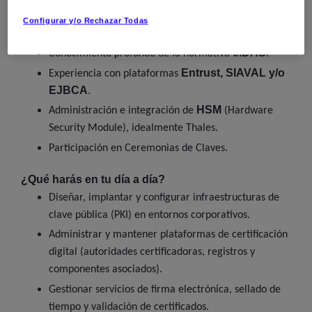
digital.
Configurar y/o Rechazar Todas
Se valorará:
eIDAS
Conocimiento profundo de la normativa
.
Entrust, SIAVAL y/o
Experiencia con plataformas
EJBCA
.
HSM
Administración e integración de
(Hardware
Security Module), idealmente Thales.
Participación en Ceremonias de Claves.
¿Qué harás en tu día a día?
Diseñar, implantar y configurar infraestructuras de
clave pública (PKI) en entornos corporativos.
Administrar y mantener plataformas de certificación
digital (autoridades certificadoras, registros y
componentes asociados).
Gestionar servicios de firma electrónica, sellado de
tiempo y validación de certificados.