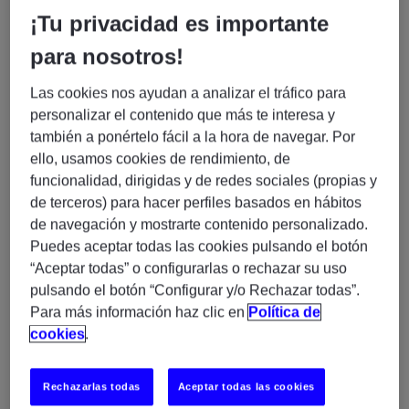
¿Qué buscamos?
¡Tu privacidad es importante
para nosotros!
PKI Engineer – 100%
En Experis buscamos un/a
Remoto (H/M/X)
Las cookies nos ayudan a analizar el tráfico para
personalizar el contenido que más te interesa y
Perfil que necesitamos:
también a ponértelo fácil a la hora de navegar. Por
ello, usamos cookies de rendimiento, de
PKI
Experiencia demostrable en
, firma electrónica y
funcionalidad, dirigidas y de redes sociales (propias y
criptografía.
de terceros) para hacer perfiles basados en hábitos
Conocimientos sólidos en gestión de certificados
de navegación y mostrarte contenido personalizado.
digitales, autoridades certificadoras y servicios de
Puedes aceptar todas las cookies pulsando el botón
“Aceptar todas” o configurarlas o rechazar su uso
firma electrónica / sellado de tiempo.
pulsando el botón “Configurar y/o Rechazar todas”.
Titulación universitaria en el ámbito TIC.
Para más información haz clic en
Política de
Capacidad para diseñar, implantar y configurar
cookies
.
infraestructuras PKI en entornos corporativos.
Experiencia en diagnóstico y resolución de
Rechazarlas todas
Aceptar todas las cookies
incidencias técnicas relacionadas con certificación