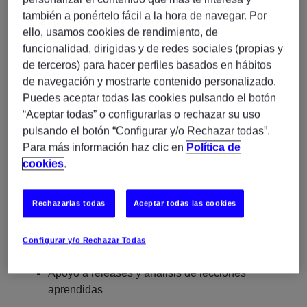
también a ponértelo fácil a la hora de navegar. Por
Planificación y coordinación de proyectos IT
ello, usamos cookies de rendimiento, de
funcionalidad, dirigidas y de redes sociales (propias y
Gestión de alcance, tiempos, riesgos,
de terceros) para hacer perfiles basados en hábitos
dependencias y prioridades
de navegación y mostrarte contenido personalizado.
Puedes aceptar todas las cookies pulsando el botón
“Aceptar todas” o configurarlas o rechazar su uso
Coordinación de equipos internos, proveedores
pulsando el botón “Configurar y/o Rechazar todas”.
y stakeholders
Para más información haz clic en
Política de
cookies
.
Asegurar calidad, cumplimiento y requisitos del
negocio
Rechazarlas todas
Aceptar todas las cookies
Reporting de estado y comunicación de
avances
Configurar y/o Rechazar Todas
Apoyo a releases y análisis de lecciones
aprendidas