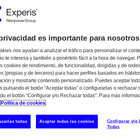
cia:
721100
Publicado:
20/05/2026
pañía:
Experis
privacidad es importante para nosotros
Encuentra tu próxima oportunidad IT
okies nos ayudan a analizar el tráfico para personalizar el cont
s te interesa y también a ponértelo fácil a la hora de navegar. P
 cookies de rendimiento, de funcionalidad, dirigidas y de rede
es (propias y de terceros) para hacer perfiles basados en hábito
ción y mostrarte contenido personalizado. Puedes aceptar toda
s pulsando el botón “Aceptar todas” o configurarlas o rechazar 
do el botón “Configurar y/o Rechazar todas”. Para más informa
n
Política de cookies
.
Configurar y/o
zarlas todas
Aceptar todas las cookies
ñía especializada en servicios profesionales y
Todas
asociados a nuestras 3 prácticas: Business
Infrastructure y Enterprise Applications. En la