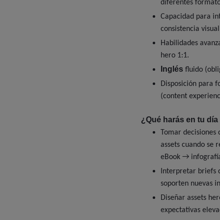
diferentes formato
Capacidad para in
consistencia visua
Habilidades avanza
hero 1:1.
Inglés
fluido (obli
Disposición para f
(content experienc
¿Qué harás en tu día 
Tomar decisiones c
assets cuando se r
eBook → infografía
Interpretar briefs 
soporten nuevas in
Diseñar assets her
expectativas eleva