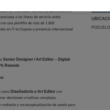
uestras soluciones tecnológicas con las
adas del mercado. Además, proporcionamos
asociada a las líneas de servicio antes
UBICAC
on una plantilla de más de 1.800
POZUELO
ados en IT en España y presencia internacional
Senior Designer / Art Editor – Digital
/a
0% Remoto
os:
Diseñador/a o Art Editor
or como
con
mar decisiones creativas complejas.
n rediseño y reconceptualización de assets para