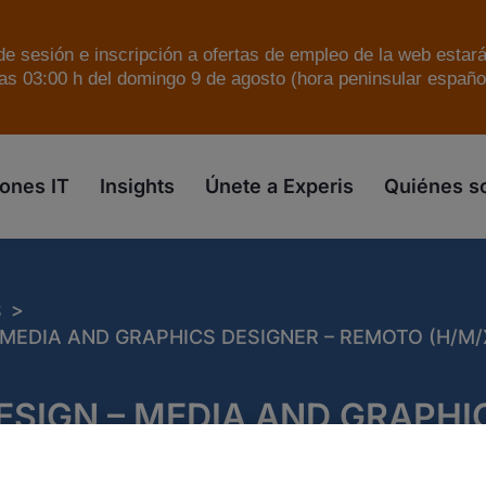
e sesión e inscripción a ofertas de empleo de la web estar
as 03:00 h del domingo 9 de agosto (hora peninsular español
skip to the main content
ones IT
Insights
Únete a Experis
Quiénes 
>
S
– MEDIA AND GRAPHICS DESIGNER – REMOTO (H/M/
DESIGN – MEDIA AND GRAPHI
 – REMOTO (H/M/X)