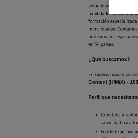
actualidad combinamos n
habilidades más demand
formación especializada 
mencionadas. Contamos c
profesionales especializ
en 54 países.
¿Qué buscamos?
En Experis buscamos un
Content (H/M/X)
10
–
Perfil que necesitam
Experiencia seni
capacidad para to
Fuerte expertise e