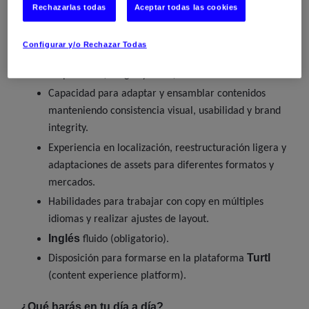
Rechazarlas todas
Aceptar todas las cookies
Diseñador/a Gráfico
Experiencia sólida como
Digital
Configurar y/o Rechazar Todas
Dominio de diseño dentro de sistemas de identidad
corporativa (design systems).
Capacidad para adaptar y ensamblar contenidos
manteniendo consistencia visual, usabilidad y brand
integrity.
Experiencia en localización, reestructuración ligera y
adaptaciones de assets para diferentes formatos y
mercados.
Habilidades para trabajar con copy en múltiples
idiomas y realizar ajustes de layout.
Inglés
fluido (obligatorio).
Turtl
Disposición para formarse en la plataforma
(content experience platform).
¿Qué harás en tu día a día?