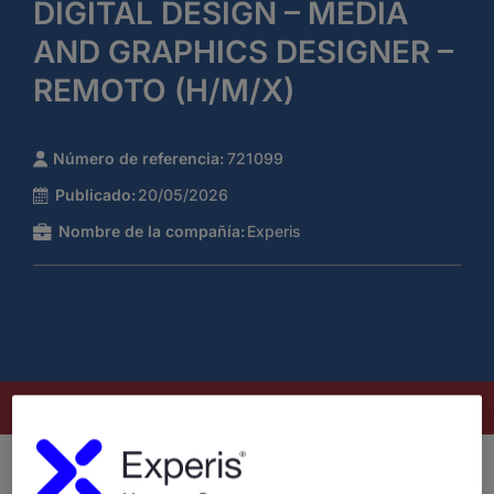
DIGITAL DESIGN – MEDIA
AND GRAPHICS DESIGNER –
REMOTO (H/M/X)
Número de referencia:
721099
Publicado:
20/05/2026
Nombre de la compañía:
Experis
Este puesto ya no está disponible
¿Quiénes somos?