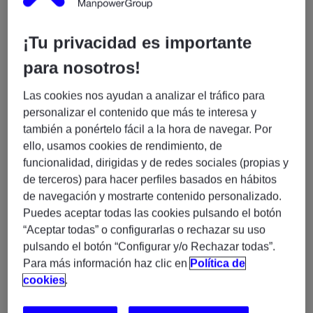
Experis, somos una compañía especializada en servicios
profesionales y gestión de proyectos IT asociados a
¡Tu privacidad es importante
nuestras 3 prácticas: Business Transformation, Cloud &
para nosotros!
Infrastructure y Enterprise Applications. En la actualidad
combinamos nuestras soluciones tecnológicas con las
Las cookies nos ayudan a analizar el tráfico para
habilidades más demandadas del mercado. Además,
personalizar el contenido que más te interesa y
proporcionamos formación especializada asociada a las
también a ponértelo fácil a la hora de navegar. Por
líneas de servicio antes mencionadas. Contamos con una
ello, usamos cookies de rendimiento, de
plantilla de más de 1.800 profesionales especializados en IT
funcionalidad, dirigidas y de redes sociales (propias y
en España y presencia internacional en 54 países.
de terceros) para hacer perfiles basados en hábitos
de navegación y mostrarte contenido personalizado.
¿Qué buscamos?
Puedes aceptar todas las cookies pulsando el botón
“Aceptar todas” o configurarlas o rechazar su uso
Digital Designer / Media and
En Experis buscamos un/a
pulsando el botón “Configurar y/o Rechazar todas”.
Graphics Designer (H/M/X)
100% Remoto
–
Para más información haz clic en
Política de
cookies
.
Perfil que necesitamos: