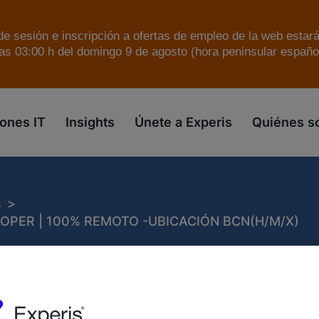
e sesión e inscripción a ofertas de empleo de la web estar
as 03:00 h del domingo 9 de agosto (hora peninsular español
skip to the main content
ones IT
Insights
Únete a Experis
Quiénes 
>
S
OPER | 100% REMOTO -UBICACIÓN BCN(H/M/X)
Developer | 100% Remoto -Ub
X)