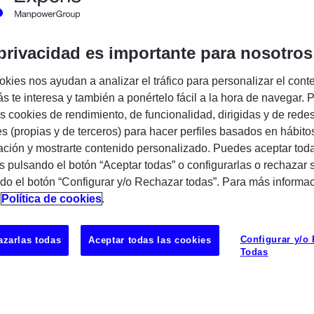
cia:
720803
Publicado:
19/05/2026
privacidad es importante para nosotros
pañía:
Experis
okies nos ayudan a analizar el tráfico para personalizar el cont
Encuentra tu próxima oportunidad IT
s te interesa y también a ponértelo fácil a la hora de navegar. P
 cookies de rendimiento, de funcionalidad, dirigidas y de rede
es (propias y de terceros) para hacer perfiles basados en hábito
ción y mostrarte contenido personalizado. Puedes aceptar toda
s pulsando el botón “Aceptar todas” o configurarlas o rechazar 
do el botón “Configurar y/o Rechazar todas”. Para más informa
n
Política de cookies
.
Configurar y/o
zarlas todas
Aceptar todas las cookies
| 100% Remoto
Todas
stable y bien remunerado en el ecosistema