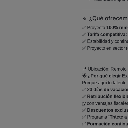
🔹 ¿Qué ofrece
✅ Proyecto
100% rem
✅
Tarifa competitiva:
✅ Estabilidad y contin
✅ Proyecto en sector re
📍 Ubicación: Remoto 
🌟
¿Por qué elegir Ex
Porque aquí tu talento 
✅
23 días de vacaci
✅
Retribución flexibl
¡y con ventajas fiscale
✅
Descuentos exclu
✅
Programa
“
Tráete a
✅
Formación contin