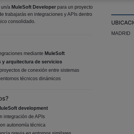
 un/a
MuleSoft Developer
para un proyecto
nde trabajarás en integraciones y APIs dentro
gico consolidado.
UBICAC
MADRID
tegraciones mediante
MuleSoft
 y arquitectura de servicios
 proyectos de conexión entre sistemas
entornos técnicos dinámicos
os?
uleSoft development
 integración de APIs
on autonomía técnica
encia previa en entornos similares