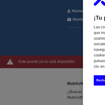
Número de referen
¡Tu 
Nombre de la com
Las co
que má
usamos
social
navega
cookie
pulsan
Este puesto ya no está disponible
clic e
Recha
MuleSoft Developer 
¿Buscas un proyecto e
MuleSoft? 🌐