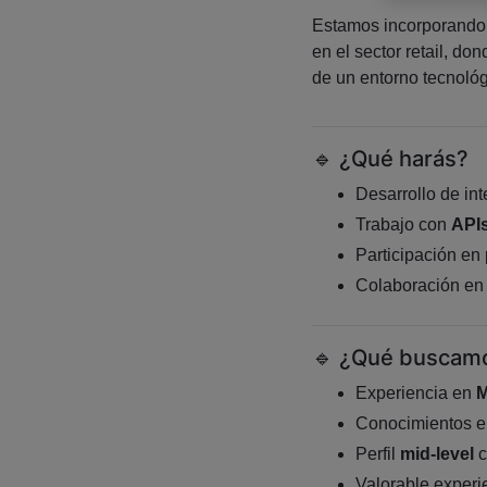
Estamos incorporando
en el sector retail, do
de un entorno tecnoló
🔹 ¿Qué harás?
Desarrollo de in
Trabajo con
APIs
Participación en
Colaboración en 
🔹 ¿Qué buscam
Experiencia en
M
Conocimientos en
Perfil
mid-level
c
Valorable experi