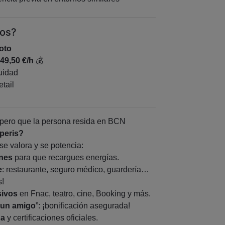
mos?
oto
 49,50 €/h
💰
uidad
tail
pero que la persona resida en BCN
peris?
se valora y se potencia:
ones
para que recargues energías.
e
: restaurante, seguro médico, guardería…
s!
sivos
en Fnac, teatro, cine, Booking y más.
 un amigo
”: ¡bonificación asegurada!
ua
y certificaciones oficiales.