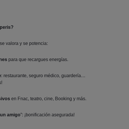
xperis?
se valora y se potencia:
ones
para que recargues energías.
e
: restaurante, seguro médico, guardería…
s!
sivos
en Fnac, teatro, cine, Booking y más.
 un amigo
”: ¡bonificación asegurada!