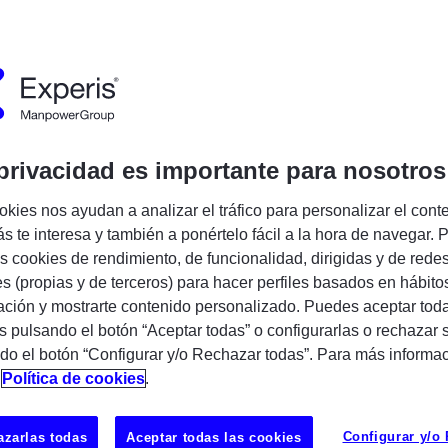
cia:
720190
Publicado:
18/05/2026
pañía:
Experis
Encuentra tu próxima oportunidad IT
privacidad es importante para nosotros
okies nos ayudan a analizar el tráfico para personalizar el cont
s te interesa y también a ponértelo fácil a la hora de navegar. P
 cookies de rendimiento, de funcionalidad, dirigidas y de rede
es (propias y de terceros) para hacer perfiles basados en hábito
ción y mostrarte contenido personalizado. Puedes aceptar toda
s pulsando el botón “Aceptar todas” o configurarlas o rechazar 
le (PL/SQL, Forms, Reports, APEX)
do el botón “Configurar y/o Rechazar todas”. Para más informa
n
Política de cookies
.
preferible Sevilla o provincias limítrofes)
Configurar y/o
zarlas todas
Aceptar todas las cookies