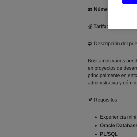
👥
Número de vacant
💰
Tarifa:
Acorde a exp
🧩 Descripción del pu
Buscamos varios perfi
en proyectos de desarr
principalmente en ent
administrativa y nómin
🔎 Requisitos
Experiencia mín
Oracle Databas
PL/SQL