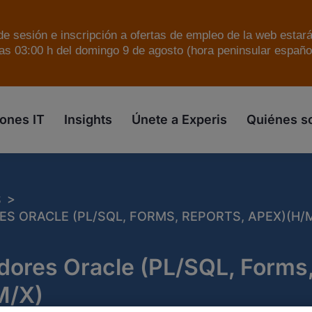
e sesión e inscripción a ofertas de empleo de la web estar
as 03:00 h del domingo 9 de agosto (hora peninsular español
skip to the main content
ones IT
Insights
Únete a Experis
Quiénes 
>
S
 ORACLE (PL/SQL, FORMS, REPORTS, APEX)(H/M
dores Oracle (PL/SQL, Forms,
M/X)