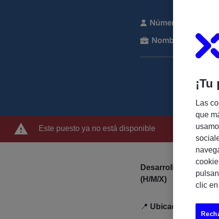
Número de referen
Nombre de la com
¡Tu 
Las co
que má
usamos
Este puesto ya no está disponible
social
navega
cookie
Desarrolladores Orac
pulsan
(H/M/X)
clic e
📍
Ubicación:
Remoto (
Recha