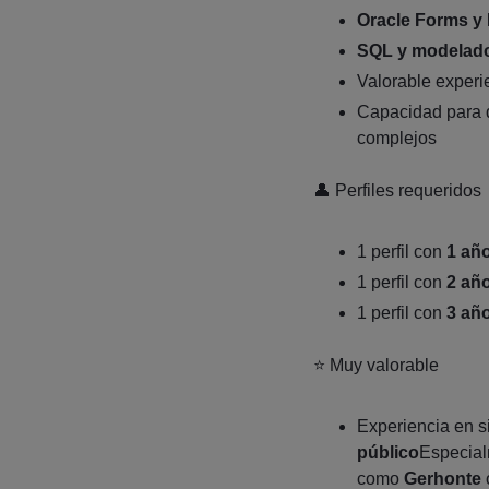
Oracle Forms y
SQL y modelado
Valorable experi
Capacidad para 
complejos
👤 Perfiles requeridos
1 perfil con
1 añ
1 perfil con
2 añ
1 perfil con
3 añ
⭐ Muy valorable
Experiencia en 
público
Especial
como
Gerhonte