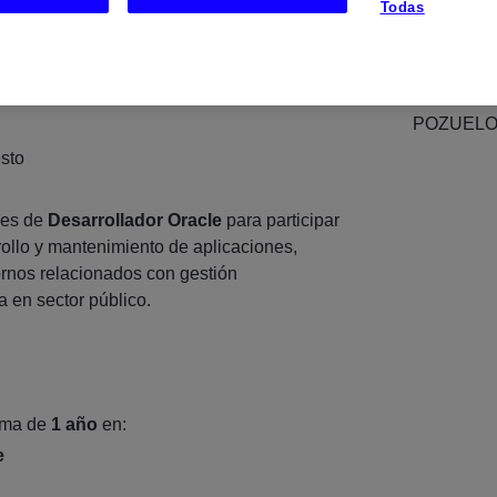
Todas
es:
3
UBICAC
eriencia
POZUELO
esto
les de
Desarrollador Oracle
para participar
ollo y mantenimiento de aplicaciones,
ornos relacionados con gestión
a en sector público.
ima de
1 año
en:
e