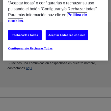
UBICACIÓN
“Aceptar todas” o configurarlas o rechazar su uso
pulsando el botón “Configurar y/o Rechazar todas”.
ALCOBENDAS
Para más información haz clic en
Política de
cookies
.
Rechazarlas todas
Aceptar todas las cookies
Tu seguridad y la protección de tus datos son importantes para
nosotros. ManpowerGroup está comprometido con un proceso de
Configurar y/o Rechazar Todas
contratación seguro y transparente. Nunca solicitaremos pagos,
datos bancarios ni información personal sensible como parte de
nuestro proceso de selección.
Si recibes una comunicación sospechosa en nuestro nombre,
contáctanos
aquí
.