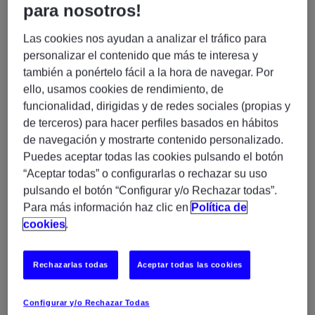
para nosotros!
Aquí no vienes solo a programar: formarás parte de un
entorno técnico completo donde podrás trabajar end-
Las cookies nos ayudan a analizar el tráfico para
to-end con tecnologías modernas.
personalizar el contenido que más te interesa y
• Desarrollo de aplicaciones fullstack con
Java y
también a ponértelo fácil a la hora de navegar. Por
frameworks frontend actuales
ello, usamos cookies de rendimiento, de
• Construcción y evolución de backend con
Java 21 /
funcionalidad, dirigidas y de redes sociales (propias y
25, Spring Framework y Hibernate
de terceros) para hacer perfiles basados en hábitos
• Desarrollo frontend con
AngularJS / Angular 15,
de navegación y mostrarte contenido personalizado.
React, Node.js, HTML5 y JavaScript
Puedes aceptar todas las cookies pulsando el botón
• Gestión y optimización de bases de datos en
MySQL
“Aceptar todas” o configurarlas o rechazar su uso
• Implementación de testing con
JUnit, TDD y testing
pulsando el botón “Configurar y/o Rechazar todas”.
automatizado
Para más información haz clic en
Política de
• Uso de herramientas de calidad de código
cookies
.
como
SonarQube
• Participación en pipelines de integración y
despliegue continuo (
CI/CD
)
Rechazarlas todas
Aceptar todas las cookies
• Trabajo en equipo con herramientas como
Jira y
Confluence
Configurar y/o Rechazar Todas
• Colaboración en entornos ágiles y orientados a