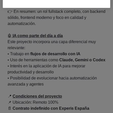
buenas prácticas
👉
En resumen: un rol fullstack completo, con backend
sólido, frontend moderno y foco en calidad y
automatización.
🤖
IA como parte del día a día
Este proyecto incorpora una capa diferencial muy
relevante:
• Trabajo en
flujos de desarrollo con IA
• Uso de herramientas como
Claude, Gemini o Codex
• Interés en la aplicación de IA para mejorar
productividad y desarrollo
• Posibilidad de evolucionar hacia automatización
avanzada y agentes
📍
Condiciones del proyecto
📌
Ubicación: Remoto 100%
📄
Contrato indefinido con Experis España