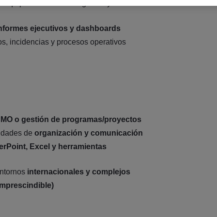
 equipos en distintas regiones y
nformes ejecutivos y dashboards
os, incidencias y procesos operativos
MO o gestión de programas/proyectos
lidades de
organización y comunicación
rPoint, Excel y herramientas
entornos
internacionales y complejos
imprescindible)