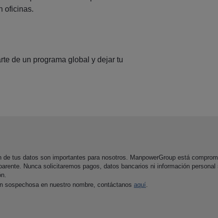
 oficinas.
arte de un programa global y dejar tu
ón de tus datos son importantes para nosotros. ManpowerGroup está comprom
parente. Nunca solicitaremos pagos, datos bancarios ni información personal
ón.
ón sospechosa en nuestro nombre, contáctanos
aquí
.