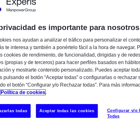
Encuentra tu próxima oportunidad IT
privacidad es importante para nosotros
okies nos ayudan a analizar el tráfico para personalizar el cont
s te interesa y también a ponértelo fácil a la hora de navegar. P
lobal
para ampliar nuestro equipo.
 cookies de rendimiento, de funcionalidad, dirigidas y de rede
es (propias y de terceros) para hacer perfiles basados en hábito
ar programas complejos y trabajar con
ción y mostrarte contenido personalizado. Puedes aceptar toda
 esta oportunidad es para ti.
s pulsando el botón “Aceptar todas” o configurarlas o rechazar 
do el botón “Configurar y/o Rechazar todas”. Para más informa
n
Política de cookies
.
UBICAC
Configurar y/o
zarlas todas
Aceptar todas las cookies
Esplugues
Todas
anza, planificación y seguimiento
de
les