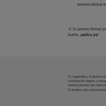
presencialidad en
💡 Si quieres formar p
huella,
¡aplica ya!
Tu seguridad y la protecci
contratación seguro y trans
nuestro proceso de selecci
Si recibes una comunicaci