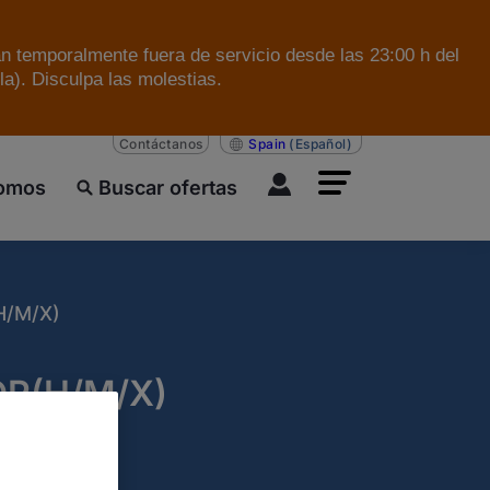
án temporalmente fuera de servicio desde las 23:00 h del
a). Disculpa las molestias.
Contáctanos
Spain
(Español)
somos
Buscar ofertas
H/M/X)
MDR(H/M/X)
pleo:
Proyecto