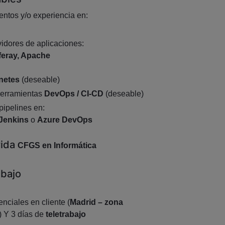
ntos y/o experiencia en:
vidores de aplicaciones:
feray, Apache
netes
(deseable)
herramientas
DevOps / CI‑CD
(deseable)
pipelines en:
Jenkins
o
Azure DevOps
rida
CFGS en Informática
abajo
enciales en cliente (
Madrid – zona
) Y 3 días de
teletrabajo