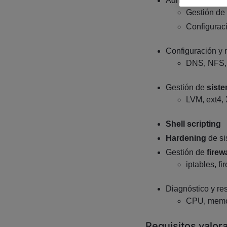
Administración 
Gestión de 
Configurac
Configuración y
DNS, NFS,
Gestión de
siste
LVM, ext4,
Shell scripting
Hardening
de si
Gestión de
firew
iptables, fi
Diagnóstico y re
CPU, memor
Requisitos valor