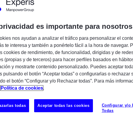
pañía:
Experis
privacidad es importante para nosotros
okies nos ayudan a analizar el tráfico para personalizar el cont
Encuentra tu próxima oportunidad IT
s te interesa y también a ponértelo fácil a la hora de navegar. P
 cookies de rendimiento, de funcionalidad, dirigidas y de rede
es (propias y de terceros) para hacer perfiles basados en hábito
ción y mostrarte contenido personalizado. Puedes aceptar toda
s pulsando el botón “Aceptar todas” o configurarlas o rechazar 
do el botón “Configurar y/o Rechazar todas”. Para más informa
écnico/a Senior de Sistemas Linux
n
Política de cookies
.
scindibles
Configurar y/o
zarlas todas
Aceptar todas las cookies
iencia mínima de
3 años
desempeñando
Todas
on dominio en: