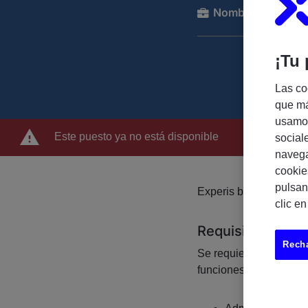
Nombre de la com
¡Tu 
Las co
que má
usamos
Este puesto ya no está disponible
social
navega
cookie
pulsan
Experis buscamos un T
clic e
Requisitos impre
Recha
Se requiere una exper
funciones similares, c