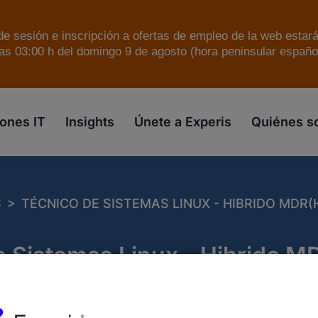
e sesión e inscripción a ofertas de empleo de la web estar
as 03:00 h del domingo 9 de agosto (hora peninsular español
skip to the main content
ones IT
Insights
Únete a Experis
Quiénes 
>
S
TÉCNICO DE SISTEMAS LINUX - HIBRIDO MDR(
e Sistemas Linux - Hibrido 
cia:
708783
Publicado:
29/05/2026
Tipo de em