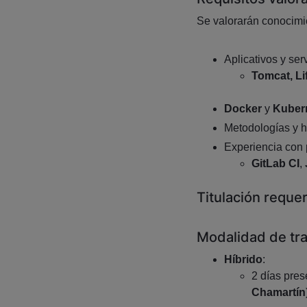
Se valorarán conocimie
Aplicativos y ser
Tomcat, Li
Docker
y
Kuber
Metodologías y 
Experiencia con 
GitLab CI
,
Titulación reque
Modalidad de tr
Híbrido
:
2 días pres
Chamartín