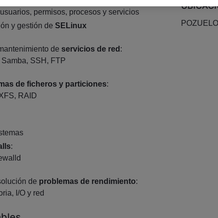
de
sistemas Linux Red Hat
:
UBICAC
usuarios, permisos, procesos y servicios
POZUELO
ión y gestión de
SELinux
 mantenimiento de
servicios de red
:
 Samba, SSH, FTP
mas de ficheros y particiones
:
 XFS, RAID
stemas
alls
:
rewalld
solución de
problemas de rendimiento
:
ia, I/O y red
ables