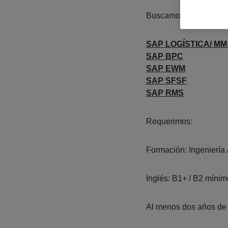
Buscamos:
SAP LOGÍSTICA/ MM
SAP BPC
SAP EWM
SAP SFSF
SAP RMS
Requerimos:
Formación: Ingeniería /
Inglés: B1+ / B2 mínim
Al menos dos años de 