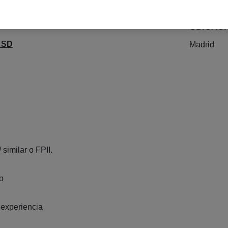
UBICAC
 SD
Madrid
 similar o FPII.
o
experiencia