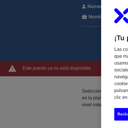
Número de referen
Nombre de la com
¡Tu 
Las co
que má
usamos
Este puesto ya no está disponible
social
navega
cookie
pulsan
Seleccionamos varios 
clic e
en la plantilla de uno 
nivel internacional.
Recha