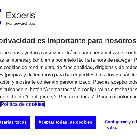
cia:
702711
Publicado:
11/06/2026
Tipo de emp
pañía:
Experis
privacidad es importante para nosotros
Encuentra tu próxima oportunidad IT
okies nos ayudan a analizar el tráfico para personalizar el cont
s te interesa y también a ponértelo fácil a la hora de navegar. P
 cookies de rendimiento, de funcionalidad, dirigidas y de rede
es (propias y de terceros) para hacer perfiles basados en hábito
ción y mostrarte contenido personalizado. Puedes aceptar toda
s pulsando el botón “Aceptar todas” o configurarlas o rechazar 
do el botón “Configurar y/o Rechazar todas”. Para más informa
consultores SAP para incorporación directa
n
Política de cookies
.
de nuestros clientes de gran relevancia a
Configurar y/o
zarlas todas
Aceptar todas las cookies
Todas