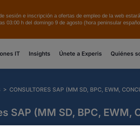
e sesión e inscripción a ofertas de empleo de la web estar
as 03:00 h del domingo 9 de agosto (hora peninsular español
skip to the main content
ones IT
Insights
Únete a Experis
Quiénes 
>
S
CONSULTORES SAP (MM SD, BPC, EWM, CONC
es SAP (MM SD, BPC, EWM, 