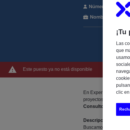
Número de referen
Nombre de la com
¡Tu 
Las co
que má
usamos
social
Este puesto ya no está disponible
navega
cookie
pulsan
clic e
En Experis, buscamos 
proyectos de consulto
Consultor SAP SD/TM 
Recha
Descripción del pues
Buscamos un/a profesi