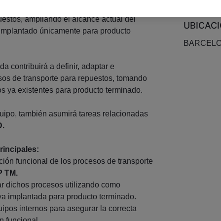
mentación de SAP Transportation
stos, ampliando el alcance actual del
UBICAC
 implantado únicamente para producto
BARCEL
a contribuirá a definir, adaptar e
sos de transporte para repuestos, tomando
s ya existentes para producto terminado.
uipo, también asumirá tareas relacionadas
.
incipales:
nición funcional de los procesos de transporte
 TM.
ar dichos procesos utilizando como
 ya implantada para producto terminado.
uipos internos para asegurar la correcta
n funcional.