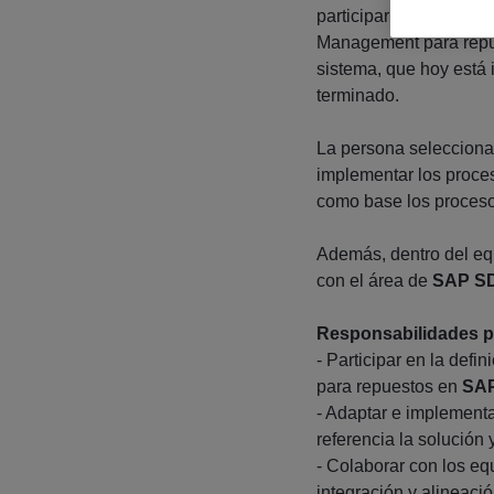
participar en la imple
Management para repue
sistema, que hoy está
terminado.
La persona seleccionad
implementar los proce
como base los proceso
Además, dentro del eq
con el área de
SAP SD
Responsabilidades pr
- Participar en la defi
para repuestos en
SAP
- Adaptar e implement
referencia la solución
- Colaborar con los eq
integración y alineació