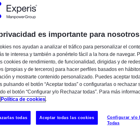
cia:
692525
Publicado:
02/06/2026
Tipo de em
pañía:
Experis
privacidad es importante para nosotros
Encuentra tu próxima oportunidad IT
okies nos ayudan a analizar el tráfico para personalizar el cont
s te interesa y también a ponértelo fácil a la hora de navegar. P
 cookies de rendimiento, de funcionalidad, dirigidas y de rede
es (propias y de terceros) para hacer perfiles basados en hábito
ción y mostrarte contenido personalizado. Puedes aceptar toda
s pulsando el botón “Aceptar todas” o configurarlas o rechazar 
do el botón “Configurar y/o Rechazar todas”. Para más informa
n
Política de cookies
.
incorporar a nuestro departamento de
ría, una persona con experiencia como
(H/M/X) Inglés alto. 100% Remoto.
Configurar y/o
zarlas todas
Aceptar todas las cookies
Todas
to:
onal con experiencia en
SAP TM
para