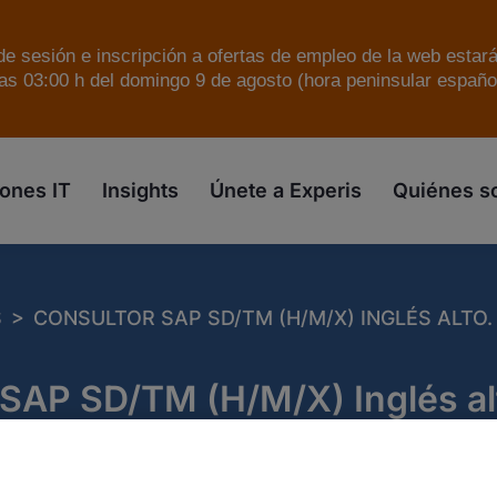
e sesión e inscripción a ofertas de empleo de la web estar
as 03:00 h del domingo 9 de agosto (hora peninsular español
skip to the main content
ones IT
Insights
Únete a Experis
Quiénes 
>
S
CONSULTOR SAP SD/TM (H/M/X) INGLÉS ALTO.
 SAP SD/TM (H/M/X) Inglés a