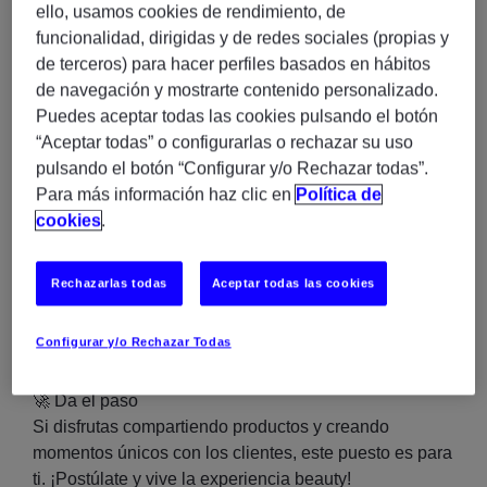
Marca líder
: trabajarás con productos
ello, usamos cookies de rendimiento, de
reconocidos internacionalmente.
funcionalidad, dirigidas y de redes sociales (propias y
de terceros) para hacer perfiles basados en hábitos
🌟
Tu misión
de navegación y mostrarte contenido personalizado.
Transmitir la experiencia beauty al cliente: invitarle a
Puedes aceptar todas las cookies pulsando el botón
probar productos, explicar sus beneficios y generar
“Aceptar todas” o configurarlas o rechazar su uso
confianza con tu cercanía y entusiasmo.
pulsando el botón “Configurar y/o Rechazar todas”.
🔑
Claves para brillar
Para más información haz clic en
Política de
Experiencia previa en promoción (mejor si es en
cookies
.
cosmética/skincare).
Facilidad para comunicar y conectar con
Rechazarlas todas
Aceptar todas las cookies
personas.
Actitud proactiva, energía y ganas de ofrecer
Configurar y/o Rechazar Todas
experiencias memorables.
🚀
Da el paso
Si disfrutas compartiendo productos y creando
momentos únicos con los clientes, este puesto es para
ti. ¡Postúlate y vive la experiencia beauty!