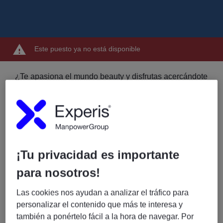
Este puesto ya no está disponible
¿Te apasiona el mundo beauty y disfrutas acercándote
al cliente para que descubra nuevos productos? Únete
a una empresa líder en el sector cosmético, donde
cada día vivirás experiencias únicas.
✅
Lo que disfrutarás
Salario transparente
: 9,08 € brutos/hora.
Eventos continuos
: participarás en campañas y
¡Tu privacidad es importante
lanzamientos exclusivos.
para nosotros!
Ambiente cercano
: formarás parte de un equipo
humano y motivador.
Las cookies nos ayudan a analizar el tráfico para
Aprendizaje constante
: descubrirás las últimas
personalizar el contenido que más te interesa y
tendencias en cosmética y skincare.
también a ponértelo fácil a la hora de navegar. Por