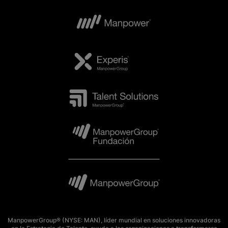
ManpowerGroup® (NYSE: MAN), líder mundial en soluciones innovadoras