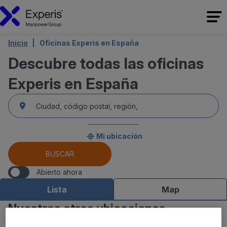
Inicio
Oficinas Experis en España
Descubre todas las oficinas
Experis en España
accessibility.searchform.label.searchform
accessibility.searchform.autocomplete_status
accessibility.searchform.label.searchinput
Mi ubicación
accessibility.searchform.autocomplete_status
BUSCAR
Abierto ahora
Lista
Map
Nuestras otras ubicaciones