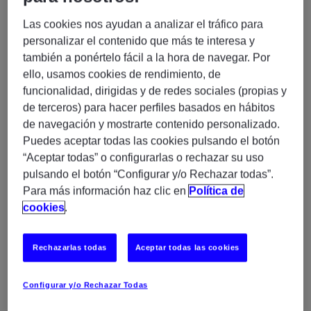
empresarial. Únete a nuestro equipo y sé parte de una
Las cookies nos ayudan a analizar el tráfico para
organización que valora la innovación, la excelencia y
personalizar el contenido que más te interesa y
el crecimiento profesional.
también a ponértelo fácil a la hora de navegar. Por
ello, usamos cookies de rendimiento, de
funcionalidad, dirigidas y de redes sociales (propias y
Responsabilidades principales:
de terceros) para hacer perfiles basados en hábitos
Diseñar y desarrollar pipelines de datos
de navegación y mostrarte contenido personalizado.
eficientes para la ingesta, transformación y
Puedes aceptar todas las cookies pulsando el botón
explotación de grandes volúmenes de
“Aceptar todas” o configurarlas o rechazar su uso
información.
pulsando el botón “Configurar y/o Rechazar todas”.
Para más información haz clic en
Política de
Participar en la creación y optimización de
cookies
.
modelos de machine learning para apoyar la
toma de decisiones estratégicas.
Implementar soluciones en entornos Cloudera,
Rechazarlas todas
Aceptar todas las cookies
asegurando la escalabilidad y rendimiento de las
plataformas Big Data.
Configurar y/o Rechazar Todas
Colaborar con equipos multidisciplinares para